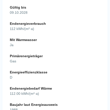
Gültig bis
09.10.2028
Endenergieverbrauch
112 kWh/(m²·a)
Mit Warmwasser
Ja
Primärenergieträger
Gas
Energieeffizienzklasse
D
Endenergiebedarf Wärme
112.00 kWh/(m²·a)
Baujahr laut Energieausweis
1988