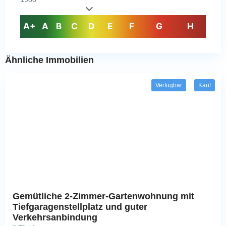
A+
A
B
C
D
E
F
G
H
Ähnliche Immobilien
Verfügbar
Kauf
Gemütliche 2-Zimmer-Gartenwohnung mit
Tiefgaragenstellplatz und guter
Verkehrsanbindung