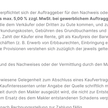
verpflichtet sich der Auftraggeber für den Nachweis ode
is max. 5,00 % zzgl. MwSt. bei gewerblichem Auftrag
, die dem Verkäufer oder Dritten zu Gute kommen, und 
Beurkundungskosten, Gebühren des Grundbuchamtes und
Zahlt der Käufer eine Rente, gilt als Kaufpreis der Barw
häften (z. B. Erwerb von Erbbaurechten, Einbringung e
lle Provisionen verstehen sich zuzüglich der jeweils gel
ufgrund des Nachweises oder der Vermittlung durch den 
ewiesene Gelegenheit zum Abschluss eines Kaufvertrage
ufinteressenten unter Angabe der Quelle schriftlich m
eit durch den Makler ausgeübt wird, die nicht zur Ents
zum Ersatz des dem Makler entstandenen Schadens verpf
 nach Rechnungsstellung zur Zahlung fällig.