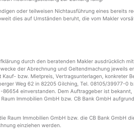
tändigen oder teilweisen Nichtausführung eines bereits r
eit dies auf Umständen beruht, die vom Makler vorsätz
Aufklärung durch den beratenden Makler ausdrücklich mi
Zwecke der Abrechnung und Geltendmachung jeweils erf
 Kauf- bzw. Mietpreis, Vertragsunterlagen, konkreter B
berger Weg 62 in 82205 Gilching, Tel. 08105/39977-0 
1-86654 einverstanden. Dem Auftraggeber ist bekannt, 
die Raum Immobilien GmbH bzw. CB Bank GmbH aufgrun
s die Raum Immobilien GmbH bzw. die CB Bank GmbH die
chnung einziehen werden.