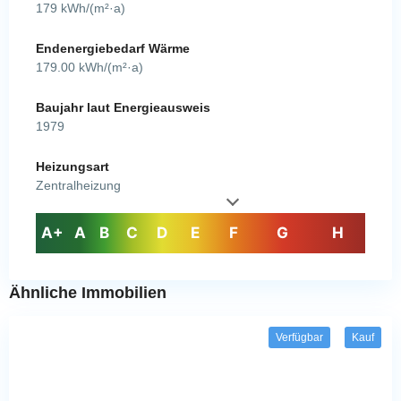
179 kWh/(m²·a)
Endenergiebedarf Wärme
179.00 kWh/(m²·a)
Baujahr laut Energieausweis
1979
Heizungsart
Zentralheizung
A+
A
B
C
D
E
F
G
H
Ähnliche Immobilien
Verfügbar
Kauf