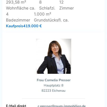
293,58 m²
8
12
Wohnfläche ca.
Schlafzi.
Zimmer
4
1.000 m²
Badezimmer
Grundstücksfl. ca.
Kaufpreis
419.000 €
Frau Cornelia Presser
Hauptplatz 8
82223 Eichenau
E-Mail direkt
c.presser@raum-immobilien.de