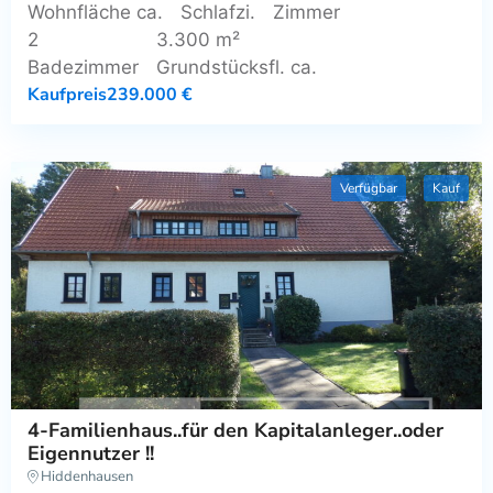
Wohnfläche ca.
Schlafzi.
Zimmer
2
3.300 m²
Badezimmer
Grundstücksfl. ca.
Kaufpreis
239.000 €
Verfügbar
Kauf
4-Familienhaus..für den Kapitalanleger..oder
Eigennutzer !!
Hiddenhausen