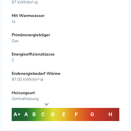
97 kWh/(m²·a)
Mit Warmwasser
Ja
Primärenergieträger
Gas
Energieeffizienzklasse
C
Endenergiebedarf Wärme
97.00 kWh/(m²·a)
Heizungsart
Zentralheizung
A+
A
B
C
D
E
F
G
H