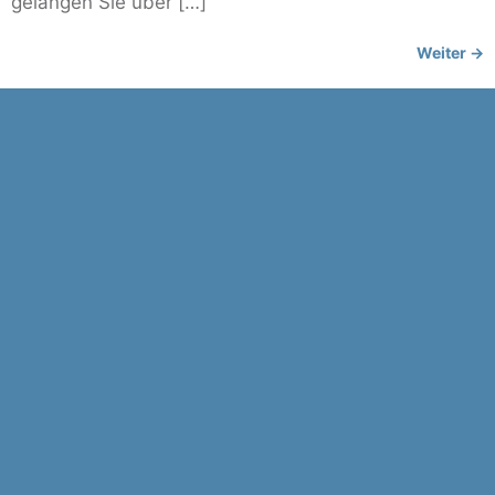
gelangen Sie über […]
Weiter
→