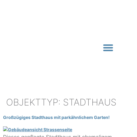
Immobilie verkaufen
Immobilie finden
Immo-Wissen
OBJEKTTYP:
STADTHAUS
Großzügiges Stadthaus mit parkähnlichem Garten!
Dieses gepflegte Stadthaus mit ehemaligem